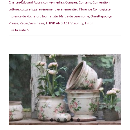
Charles-Édouard Aubry
,
com-e-medias
,
Congrès
,
Contenu
,
Convention
,
culture
,
culture tops
,
événement
,
événementiel
,
Florence Comdigitale
,
Florence de Rochefort
,
Journaliste
,
Maître de cérémonie
,
Onestlàpourça
,
Presse
,
Radio
,
Séminaire
,
THINK AND ACT Visibility
,
Tintin
Lire la suite
Florence Reimer : Un dimanche à la campagne