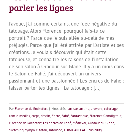
parler les lignes
J’avoue, j’ai comme certains, une idée négative du
tatouage. Alors Florence, pourquoi fais-tu ce
portrait ? Parce que je suis allée au-delà de mes
préjugés. Parce que j’ai été attirée par l’artiste et ses
créations. Je voulais découvrir qui était cette
tatoueuse, et connaître les raisons de l’installation
de son salon à Oradour-sur-Glane. Il y a un mois dans
le Salon de Fahé, j’ai découvert un univers
passionnant et une passionnée ! Les encres de Fahé :
laisser parler les lignes Le tatouage : [...]
Par
Florence de Rochefort
|
Mots-clés :
artiste
,
artline
,
artwork
,
coloriage
,
com-e-medias
,
corps
,
dessin
,
Encre
,
Fahé
,
Fantastique
,
Florence Comdigitale
,
Florence de Rochefort
,
Les encres de Fahé
,
Médiéval
,
Oradour-su-Glane
,
sketching
,
sympole
,
tatau
,
Tatouage
,
THINK AND ACT Visibility