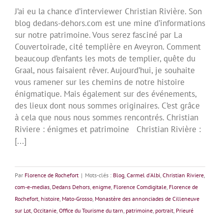
J’ai eu la chance d’interviewer Christian Rivière. Son
blog dedans-dehors.com est une mine d’informations
sur notre patrimoine. Vous serez fasciné par La
Couvertoirade, cité templière en Aveyron. Comment
beaucoup d’enfants les mots de templier, quête du
Graal, nous faisaient rêver. Aujourd’hui, je souhaite
vous ramener sur les chemins de notre histoire
énigmatique. Mais également sur des événements,
des lieux dont nous sommes originaires. C’est grâce
à cela que nous nous sommes rencontrés. Christian
Riviere : énigmes et patrimoine Christian Rivière :
[...]
Par
Florence de Rochefort
|
Mots-clés :
Blog
,
Carmel d'Albi
,
Christian Riviere
,
com-e-medias
,
Dedans Dehors
,
enigme
,
Florence Comdigitale
,
Florence de
Rochefort
,
histoire
,
Mato-Grosso
,
Monastère des annonciades de Cilleneuve
sur Lot
,
Occitanie
,
Office du Tourisme du tarn
,
patrimoine
,
portrait
,
Prieuré