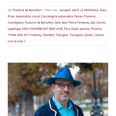
Par
Florence de Rochefort
|
Mots-clés :
Aeroport
,
AG2R LA MONDIALE
,
Alain
Prost
,
Automobile
,
circuit
,
Conciergerie automobile
,
Ferrari
,
Florence
Comdigitale
,
Florence de Rochefort
,
Gare
,
Jean-Pierre Fontenay
,
Joël Zanelli
,
Logistique
,
MON COMMERCANT BIEN AIME
,
Paris Dakar
,
passion
,
Porsche
,
THINK AND ACT Visibility
,
Transfert
,
Transport
,
Transports Zanelli
,
Voiture
Lire la suite
Chapeau Charles-Édouard !