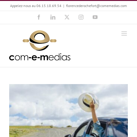
Passer
Appelez-nous au 06.15.18.69.54
|
florencederochefort@comemedias.com
au
Facebook
LinkedIn
X
Instagram
YouTube
contenu
Joël Zanelli, la passion qui roule !