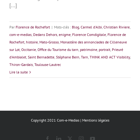
[...]
Par
Florence de Rochefort
|
Mots-clés :
Blog
,
Carmel d'Albi
,
Christian Riviere
,
com-e-medias
,
Dedans Dehors
,
enigme
,
Florence Comdigitale
,
Florence de
Rochefort
,
histoire
,
Mato-Grosso
,
Monastère des annonciades de Cilleneuve
sur Lot
,
Occitanie
,
Office du Tourisme du tarn
,
patrimoine
,
portrait
,
Prieuré
d'Ambialet
,
Saint Bernadette
,
Stéphane Bern
,
Tarn
,
THINK AND ACT Visibility
,
Thiron-Gardais
,
Toulouse-Lautrec
Lire la suite
Copyright 2021 Com-e-Medias |
Mentions légales
Facebook
LinkedIn
X
Instagram
YouTube