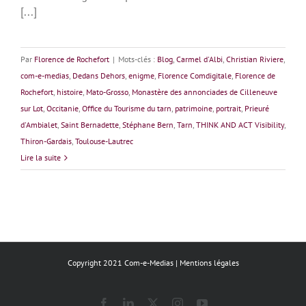
[...]
Par
Florence de Rochefort
|
Mots-clés :
Blog
,
Carmel d'Albi
,
Christian Riviere
,
com-e-medias
,
Dedans Dehors
,
enigme
,
Florence Comdigitale
,
Florence de
Rochefort
,
histoire
,
Mato-Grosso
,
Monastère des annonciades de Cilleneuve
sur Lot
,
Occitanie
,
Office du Tourisme du tarn
,
patrimoine
,
portrait
,
Prieuré
d'Ambialet
,
Saint Bernadette
,
Stéphane Bern
,
Tarn
,
THINK AND ACT Visibility
,
Thiron-Gardais
,
Toulouse-Lautrec
Lire la suite
Copyright 2021 Com-e-Medias |
Mentions légales
Facebook
LinkedIn
X
Instagram
YouTube