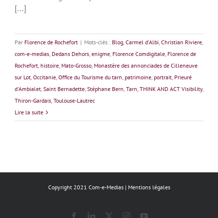
[...]
Par
Florence de Rochefort
|
Mots-clés :
Blog
,
Carmel d'Albi
,
Christian Riviere
,
com-e-medias
,
Dedans Dehors
,
enigme
,
Florence Comdigitale
,
Florence de
Rochefort
,
histoire
,
Mato-Grosso
,
Monastère des annonciades de Cilleneuve
sur Lot
,
Occitanie
,
Office du Tourisme du tarn
,
patrimoine
,
portrait
,
Prieuré
d'Ambialet
,
Saint Bernadette
,
Stéphane Bern
,
Tarn
,
THINK AND ACT Visibility
,
Thiron-Gardais
,
Toulouse-Lautrec
Lire la suite
Copyright 2021 Com-e-Medias |
Mentions légales
Facebook
LinkedIn
X
Instagram
YouTube