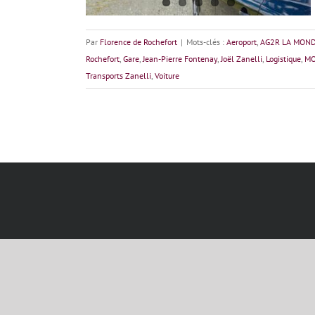
Par
Florence de Rochefort
|
Mots-clés :
Aeroport
,
AG2R LA MOND
Rochefort
,
Gare
,
Jean-Pierre Fontenay
,
Joël Zanelli
,
Logistique
,
MO
Transports Zanelli
,
Voiture