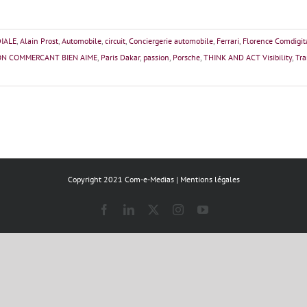
IALE
,
Alain Prost
,
Automobile
,
circuit
,
Conciergerie automobile
,
Ferrari
,
Florence Comdigit
N COMMERCANT BIEN AIME
,
Paris Dakar
,
passion
,
Porsche
,
THINK AND ACT Visibility
,
Tra
Copyright 2021 Com-e-Medias |
Mentions légales
Facebook
LinkedIn
X
Instagram
YouTube