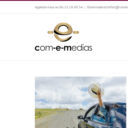
Passer
Appelez-nous au 06.15.18.69.54
|
florencederochefort@come
au
contenu
Joël Zanelli, la passion qui roule !