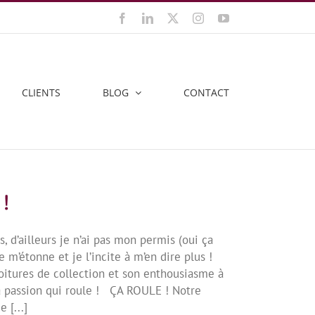
Facebook
LinkedIn
X
Instagram
YouTube
CLIENTS
BLOG
CONTACT
 !
s, d’ailleurs je n’ai pas mon permis (oui ça
e m’étonne et je l’incite à m’en dire plus !
oitures de collection et son enthousiasme à
 la passion qui roule ! ÇA ROULE ! Notre
 [...]