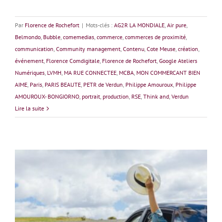
Par
Florence de Rochefort
|
Mots-clés :
AG2R LA MONDIALE
,
Air pure
,
Belmondo
,
Bubble
,
comemedias
,
commerce
,
commerces de proximité
,
communication
,
Community management
,
Contenu
,
Cote Meuse
,
création
,
événement
,
Florence Comdigitale
,
Florence de Rochefort
,
Google Ateliers
Numériques
,
LVMH
,
MA RUE CONNECTEE
,
MCBA
,
MON COMMERCANT BIEN
AIME
,
Paris
,
PARIS BEAUTE
,
PETR de Verdun
,
Philippe Amouroux
,
Philippe
AMOUROUX- BONGIORNO
,
portrait
,
production
,
RSE
,
Think and
,
Verdun
Lire la suite
Joël Zanelli, la passion qui roule !