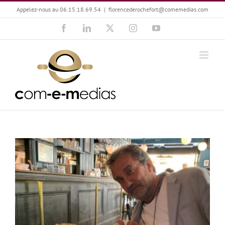
Passer
Appelez-nous au 06.15.18.69.54
|
florencederochefort@comemedias.com
au
Facebook
LinkedIn
X
Instagram
YouTube
contenu
Philippe Amouroux-Bongiorno, la création en émotions