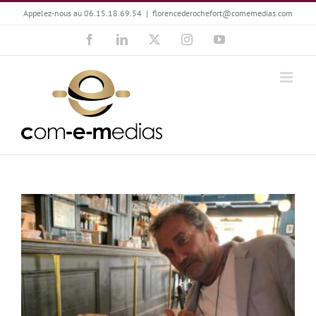
Passer
Appelez-nous au 06.15.18.69.54
|
florencederochefort@comemedias.com
au
Facebook
LinkedIn
X
Instagram
YouTube
contenu
Philippe Amouroux-Bongiorno, la création en émotions