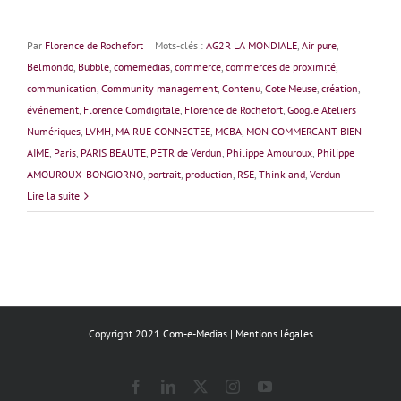
Par
Florence de Rochefort
|
Mots-clés :
AG2R LA MONDIALE
,
Air pure
,
Belmondo
,
Bubble
,
comemedias
,
commerce
,
commerces de proximité
,
communication
,
Community management
,
Contenu
,
Cote Meuse
,
création
,
événement
,
Florence Comdigitale
,
Florence de Rochefort
,
Google Ateliers
Numériques
,
LVMH
,
MA RUE CONNECTEE
,
MCBA
,
MON COMMERCANT BIEN
AIME
,
Paris
,
PARIS BEAUTE
,
PETR de Verdun
,
Philippe Amouroux
,
Philippe
AMOUROUX- BONGIORNO
,
portrait
,
production
,
RSE
,
Think and
,
Verdun
Lire la suite
Copyright 2021 Com-e-Medias |
Mentions légales
Facebook
LinkedIn
X
Instagram
YouTube