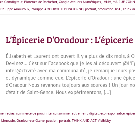
ce Comdigitale
,
Florence de Rochefort
,
Google Ateliers Numériques
,
LVMH
,
MA RUE CONN
,
Philippe Amouroux
,
Philippe AMOUROUX- BONGIORNO
,
portrait
,
production
,
RSE
,
Think a
L’Épicerie D’Oradour : L’épiceri
Élisabeth et Laurent ont ouvert il y a plus de dix mois, à 
Devinez… C’est sur Facebook que je les ai découvert @L’Ep
inter@ctivité avec ma communauté, je remarque leurs post
et dynamique comme eux. L'épicerie d'Oradour : une épice
d’Oradour Nous revenons toujours aux sources ! Un jour no
c’était de Saint-Gence. Nous expérimentons, [...]
memedias
,
commerce de proximité
,
consommer autrement
,
digital
,
eco responsable
,
epice
,
Limousin
,
Oradour-sur-Glane
,
passion
,
portrait
,
THINK AND ACT Visibility