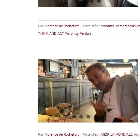
Par
Florence de Rochefort
|
Mots-clés :
brocante
,
comemedias
,
c
THINK AND ACT Visibility
,
Verdun
Philippe Amouroux-Bongiorno, la création en
émotions
Par
Florence de Rochefort
|
Mots-clés :
AG2R LA MONDIALE
,
Air