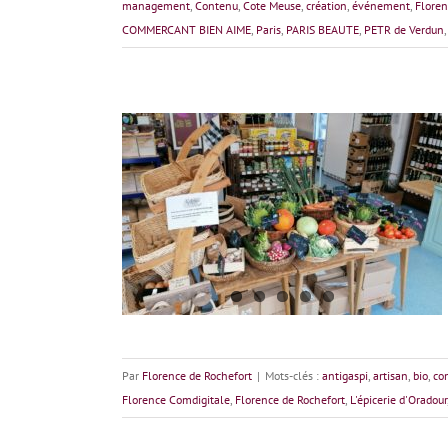
management
,
Contenu
,
Cote Meuse
,
création
,
événement
,
Floren
COMMERCANT BIEN AIME
,
Paris
,
PARIS BEAUTE
,
PETR de Verdun
L’Épicerie D’Oradour : L’épicerie connectée de
proximité
Par
Florence de Rochefort
|
Mots-clés :
antigaspi
,
artisan
,
bio
,
co
Florence Comdigitale
,
Florence de Rochefort
,
L'épicerie d'Oradour