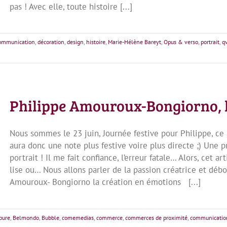
pas ! Avec elle, toute histoire [...]
ommunication
,
décoration
,
design
,
histoire
,
Marie-Hélène Bareyt
,
Opus & verso
,
portrait
,
q
Philippe Amouroux-Bongiorno, l
Nous sommes le 23 juin, Journée festive pour Philippe, ce so
aura donc une note plus festive voire plus directe ;) Une p
portrait ! Il me fait confiance, l’erreur fatale… Alors, cet ar
lise ou… Nous allons parler de la passion créatrice et déb
Amouroux- Bongiorno la création en émotions [...]
 pure
,
Belmondo
,
Bubble
,
comemedias
,
commerce
,
commerces de proximité
,
communicatio