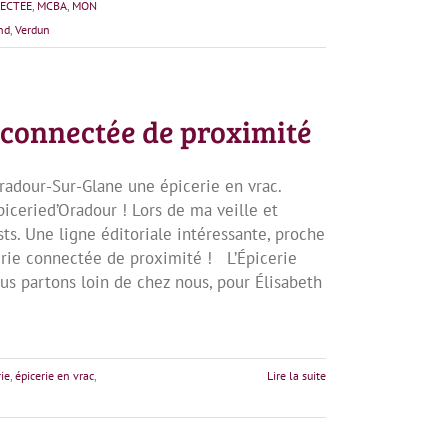
ECTEE
,
MCBA
,
MON
nd
,
Verdun
e connectée de proximité
Oradour-Sur-Glane une épicerie en vrac.
iceried’Oradour ! Lors de ma veille et
s. Une ligne éditoriale intéressante, proche
rie connectée de proximité ! L’Épicerie
us partons loin de chez nous, pour Élisabeth
rie
,
épicerie en vrac
,
Lire la suite