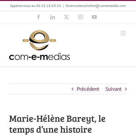
Passer
Appelez-nous au 06.15.18.69.54
|
florencederochefort@comemedias.com
au
Facebook
LinkedIn
X
Instagram
YouTube
contenu
Précédent
Suivant
Marie-Hélène Bareyt, le
temps d’une histoire