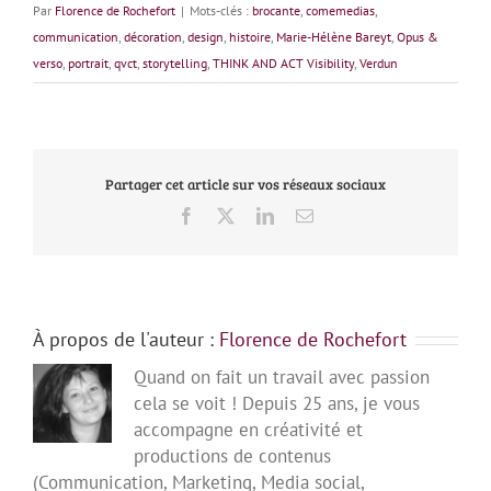
Par
Florence de Rochefort
|
Mots-clés :
brocante
,
comemedias
,
communication
,
décoration
,
design
,
histoire
,
Marie-Hélène Bareyt
,
Opus &
verso
,
portrait
,
qvct
,
storytelling
,
THINK AND ACT Visibility
,
Verdun
Partager cet article sur vos réseaux sociaux
Facebook
X
LinkedIn
Email
À propos de l'auteur :
Florence de Rochefort
Quand on fait un travail avec passion
cela se voit ! Depuis 25 ans, je vous
accompagne en créativité et
productions de contenus
(Communication, Marketing, Media social,