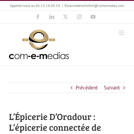
Passer
Appelez-nous au 06.15.18.69.54
|
florencederochefort@comemedias.com
au
Facebook
LinkedIn
X
Instagram
YouTube
contenu
Précédent
Suivant
L’Épicerie D’Oradour :
L’épicerie connectée de