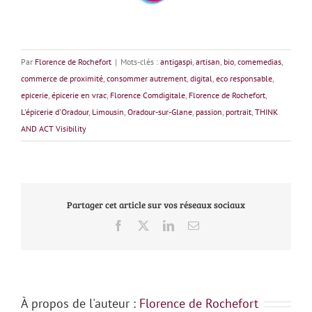
Par
Florence de Rochefort
|
Mots-clés :
antigaspi
,
artisan
,
bio
,
comemedias
,
commerce de proximité
,
consommer autrement
,
digital
,
eco responsable
,
epicerie
,
épicerie en vrac
,
Florence Comdigitale
,
Florence de Rochefort
,
L'épicerie d'Oradour
,
Limousin
,
Oradour-sur-Glane
,
passion
,
portrait
,
THINK
AND ACT Visibility
Partager cet article sur vos réseaux sociaux
Facebook
X
LinkedIn
Email
À propos de l'auteur :
Florence de Rochefort