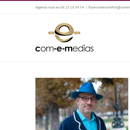
Passer
Appelez-nous au 06.15.18.69.54
|
florencederochefort@come
au
contenu
Chapeau Charles-Édouard !