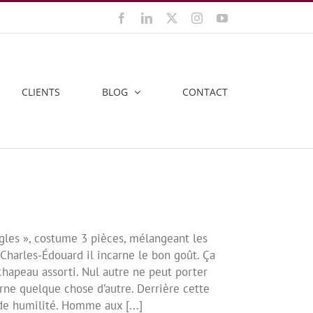
Facebook
LinkedIn
X
Instagram
YouTube
CLIENTS
BLOG
CONTACT
gles », costume 3 pièces, mélangeant les
r Charles-Édouard il incarne le bon goût. Ça
 chapeau assorti. Nul autre ne peut porter
rne quelque chose d’autre. Derrière cette
de humilité. Homme aux [...]