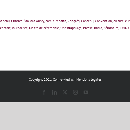
hapeau
,
Charles-Édouard Aubry
,
com-e-medias
,
Congrès
,
Contenu
,
Convention
,
culture
,
cul
chefort
,
Journaliste
,
Maître de cérémonie
,
Onestlàpourça
,
Presse
,
Radio
,
Séminaire
,
THINK 
Copyright 2021 Com-e-Medias |
Mentions légales
Facebook
LinkedIn
X
Instagram
YouTube