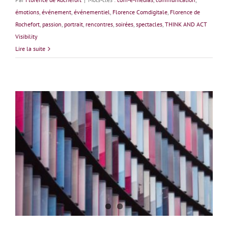
émotions
,
événement
,
événementiel
,
Florence Comdigitale
,
Florence de
Rochefort
,
passion
,
portrait
,
rencontres
,
soirées
,
spectacles
,
THINK AND ACT
Visibility
Lire la suite
Julie Jaffray : S’organiser pour se libérer