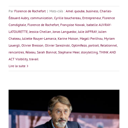
Par
Florence de Rochefort
|
Mots-clés :
Amel quouba
,
business
,
Charles-
Édouard Aubry
,
communication
,
Cyrille bouchereau
,
Entrepreneur
,
Florence
Comdigitale
,
Florence de Rochefort
,
Françoise Nowak
,
Isabelle AUVRAY-
LATOURETTE
,
Jessica Chellan
,
Jonas Languedoc
,
Julie JAFFRAY
,
Julien
Chateau
,
Juliette Rouyer-Lamarca
,
Karine Moison
,
Magali Perilhou
,
Myriam
Louergli
,
Olivier Bresson
,
Olivier Sarezinski
,
OptimRezo
,
portrait
,
Relationnel
,
rencontres
,
Réseau
,
Sarah Bonnot
,
Stephane Meer
,
storytelling
,
THINK AND
ACT Visibility
,
travail
Lire la suite