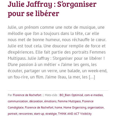
Julie Jaffray : S’organiser
pour se libérer
Julie, un prénom comme une note de musique, une
mélodie que l’on a toujours dans la tête, car elle
nous met de bonne humeur, nous réchauffe le cœur.
Julie est tout cela. Une douceur remplie de force et
d’expériences. Elle fait partie des portraits Femmes
Multipass. Julie Jaffray : S’organiser pour se libérer !
D’une passion à un métier « J’aime les gens, les
écouter, partager un verre, une balade, un week-end,
un fou-rire, un film. J’aime l’eau, la mer, les [...]
Par
Florence de Rochefort
|
Mots-clés :
BO_Bien Optimisé
,
com-e-medias
,
communication
,
décoration
,
émotions
,
Femme Multipass
,
Florence
Comdigitale
,
Florence de Rochefort
,
home
,
Home Organising
,
organisation
,
portrait
,
rencontres
,
start-up
,
stratégie
,
THINK AND ACT Visibility