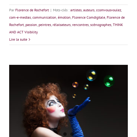
Par
Florence de Rochefort
|
Mots-clés :
artistes
,
auteurs
,
ccomvousvoulez
,
com-e-medias
,
communication
,
émotion
,
Florence Comdigitale
,
Florence de
Rochefort
,
passion
,
peintres
,
rélaisateurs
,
rencontres
,
scénographes
,
THINK
AND ACT Visibility
Lire la suite
Cécile Mèle : la passion de l’événement