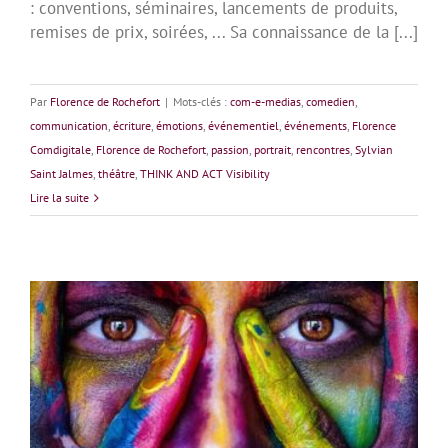
: conventions, séminaires, lancements de produits,
remises de prix, soirées, ... Sa connaissance de la [...]
Par
Florence de Rochefort
|
Mots-clés :
com-e-medias
,
comedien
,
communication
,
écriture
,
émotions
,
événementiel
,
événements
,
Florence
Comdigitale
,
Florence de Rochefort
,
passion
,
portrait
,
rencontres
,
Sylvian
Saint Jalmes
,
théâtre
,
THINK AND ACT Visibility
Lire la suite
Des rencontres et émotions