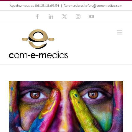
Passer
Appelez-nous au 06.15.18.69.54
|
florencederochefort@comemedias.com
au
Facebook
LinkedIn
X
Instagram
YouTube
contenu
Des rencontres et émotions