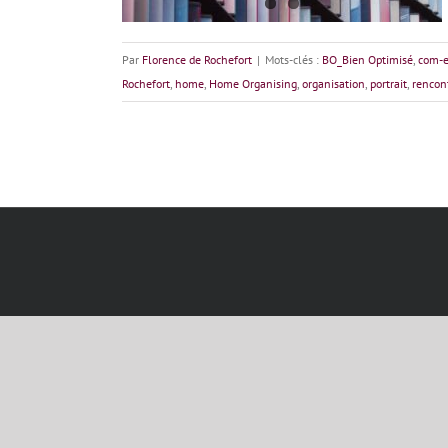
Par
Florence de Rochefort
|
Mots-clés :
BO_Bien Optimisé
,
com-e
Rochefort
,
home
,
Home Organising
,
organisation
,
portrait
,
rencon