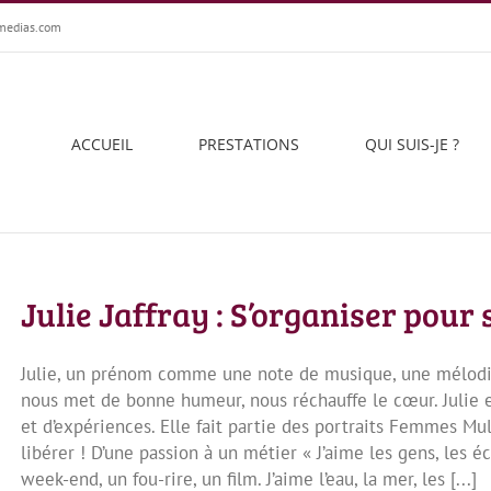
medias.com
ACCUEIL
PRESTATIONS
QUI SUIS-JE ?
Julie Jaffray : S’organiser pour 
Julie, un prénom comme une note de musique, une mélodie q
nous met de bonne humeur, nous réchauffe le cœur. Julie e
et d’expériences. Elle fait partie des portraits Femmes Multi
libérer ! D’une passion à un métier « J’aime les gens, les é
week-end, un fou-rire, un film. J’aime l’eau, la mer, les [...]