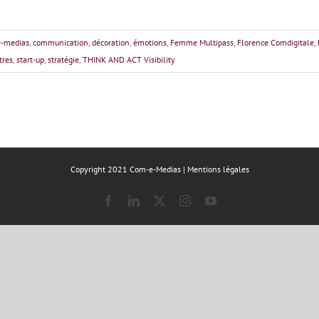
-medias
,
communication
,
décoration
,
émotions
,
Femme Multipass
,
Florence Comdigitale
,
tres
,
start-up
,
stratégie
,
THINK AND ACT Visibility
Copyright 2021 Com-e-Medias |
Mentions légales
Facebook
LinkedIn
X
Instagram
YouTube