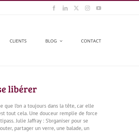
Facebook
LinkedIn
X
Instagram
YouTube
CLIENTS
BLOG
CONTACT
se libérer
ue l’on a toujours dans la tête, car elle
st tout cela. Une douceur remplie de force
pass. Julie Jaffray : S’organiser pour se
couter, partager un verre, une balade, un