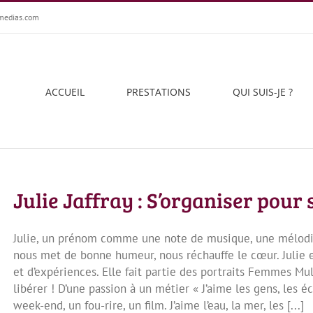
medias.com
ACCUEIL
PRESTATIONS
QUI SUIS-JE ?
Julie Jaffray : S’organiser pour 
Julie, un prénom comme une note de musique, une mélodie q
nous met de bonne humeur, nous réchauffe le cœur. Julie e
et d’expériences. Elle fait partie des portraits Femmes Multi
libérer ! D’une passion à un métier « J’aime les gens, les é
week-end, un fou-rire, un film. J’aime l’eau, la mer, les [...]