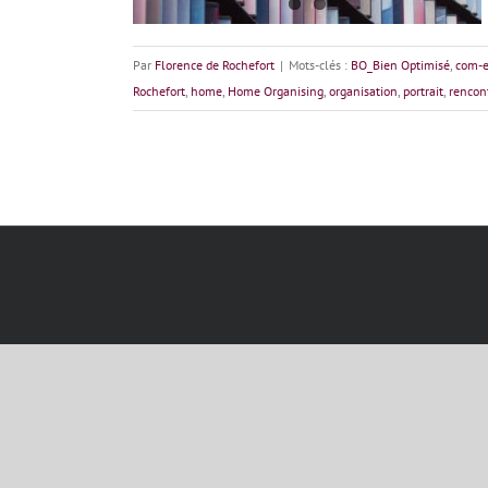
Par
Florence de Rochefort
|
Mots-clés :
BO_Bien Optimisé
,
com-e
Rochefort
,
home
,
Home Organising
,
organisation
,
portrait
,
rencon