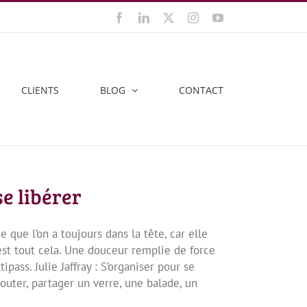
Facebook
LinkedIn
X
Instagram
YouTube
CLIENTS
BLOG
CONTACT
se libérer
ue l’on a toujours dans la tête, car elle
st tout cela. Une douceur remplie de force
pass. Julie Jaffray : S’organiser pour se
couter, partager un verre, une balade, un