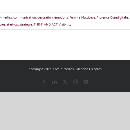
-medias
,
communication
,
décoration
,
émotions
,
Femme Multipass
,
Florence Comdigitale
,
tres
,
start-up
,
stratégie
,
THINK AND ACT Visibility
Copyright 2021 Com-e-Medias |
Mentions légales
Facebook
LinkedIn
X
Instagram
YouTube