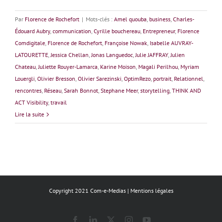
Par
Florence de Rochefort
|
Mots-clés :
Amel quouba
,
business
,
Charles-
Édouard Aubry
,
communication
,
Cyrille bouchereau
,
Entrepreneur
,
Florence
Comdigitale
,
Florence de Rochefort
,
Françoise Nowak
,
Isabelle AUVRAY-
LATOURETTE
,
Jessica Chellan
,
Jonas Languedoc
,
Julie JAFFRAY
,
Julien
Chateau
,
Juliette Rouyer-Lamarca
,
Karine Moison
,
Magali Perilhou
,
Myriam
Louergli
,
Olivier Bresson
,
Olivier Sarezinski
,
OptimRezo
,
portrait
,
Relationnel
,
rencontres
,
Réseau
,
Sarah Bonnot
,
Stephane Meer
,
storytelling
,
THINK AND
ACT Visibility
,
travail
Lire la suite
Copyright 2021 Com-e-Medias |
Mentions légales
Facebook
LinkedIn
X
Instagram
YouTube