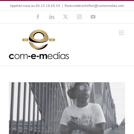
Passer
Appelez-nous au 06.15.18.69.54
|
florencederochefort@comemedias.com
au
Facebook
LinkedIn
X
Instagram
YouTube
contenu
Clément Sellin : Le Rap dans l’œil de Street-clip