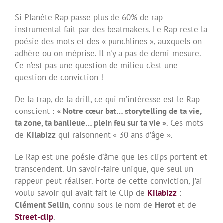
Si Planète Rap passe plus de 60% de rap
instrumental fait par des beatmakers. Le Rap reste la
poésie des mots et des « punchlines », auxquels on
adhère ou on méprise. Il n’y a pas de demi-mesure.
Ce n’est pas une question de milieu c’est une
question de conviction !
De la trap, de la drill, ce qui m’intéresse est le Rap
conscient :
« Notre cœur bat… storytelling de ta vie,
ta zone, ta banlieue… plein feu sur ta vie »
. Ces mots
de
Kilabizz
qui raisonnent « 30 ans d’âge ».
Le Rap est une poésie d’âme que les clips portent et
transcendent. Un savoir-faire unique, que seul un
rappeur peut réaliser. Forte de cette conviction, j’ai
voulu savoir qui avait fait le Clip de
Kilabizz
:
Clément Sellin
, connu sous le nom de
Herot
et de
Street-clip
.