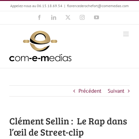
Passer
Appelez-nous au 06.15.18.69.54
|
florencederochefort@comemedias.com
au
Facebook
LinkedIn
X
Instagram
YouTube
contenu
Précédent
Suivant
Clément Sellin : Le Rap dans
l’œil de Street-clip