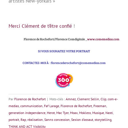
artistes New-yorkais »
Merci Clément de t’être confié
!
Florence de Rochefort/Florence Comdigitale _
www.comemedias.com
SI VOUS SOUHAITEZ VOTRE PORTRAIT
CONTACTEZ-MOI À : florencederochefort@comemedias.com
Par
Florence de Rochefort
|
Mots-clés :
Amnez
,
Clement Sellin
,
Clip
,
com-e-
medias
,
communication
,
Faf Larage
,
Florence de Rochefort
,
Freeman
,
generation independance
,
Herot
,
Mac Tyer
,
Moax
,
Mokless
,
Musique
,
Nasti
,
portrait
,
Rap
,
réalisation
,
Sanns concession
,
Sexion d'assaut
,
storytelling
,
THINK AND ACT Visibility