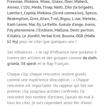
Freeman
,
Mokless
,
Moax , Gnaxx, Oner, Mabeck,
Amnez, l’1Dz, Meda, Tinap, Nasti, Ziko (la brigade),
Laetita-t, Copola, Mokless (Scred connexion), Specio,
Redemption, Gims, Alien, T-rel, Bigou, L-zac, Meteke,
Kash Leone, Mac fly, La frette, Gueule d’ange, 6sens,
Fdy phenomene, l’Emblem, Mallune, Demi portion,
Killabiz, Le ,Konflit, Verbal Kint, Bounia, OGB (Mafia
k1 fry)
pour ne citer que quelques-uns !
Ses influences : « le rap d’influence new-yorkaise à
travers des artistes et des groupes comme
da cloth
,
grisela
,
38 spech
et le Rap Français.
Chaque clip, chaque rencontre restent gravés
comme une expérience d’exception : « Chaque
rencontre est importante. Du rappeur qui fait son
premier clip jusqu’aux artistes confirmés. J’ai
rencontré bon nombre d’artistes, j’aurais du mal à
tous les citer, je suis cependant assez fier d’avoir