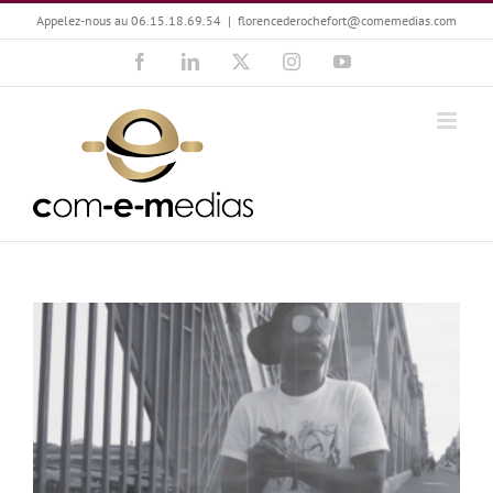
Passer
Appelez-nous au 06.15.18.69.54
|
florencederochefort@comemedias.com
au
Facebook
LinkedIn
X
Instagram
YouTube
contenu
Clément Sellin : Le Rap dans l’œil de Street-clip