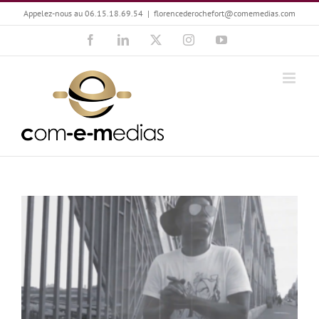
Passer
Appelez-nous au 06.15.18.69.54
|
florencederochefort@comemedias.com
au
Facebook
LinkedIn
X
Instagram
YouTube
contenu
Clément Sellin : Le Rap dans l’œil de Street-clip