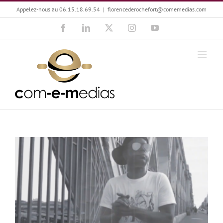
Passer
Appelez-nous au 06.15.18.69.54
|
florencederochefort@comemedias.com
au
Facebook
LinkedIn
X
Instagram
YouTube
contenu
Clément Sellin : Le Rap dans l’œil de Street-clip