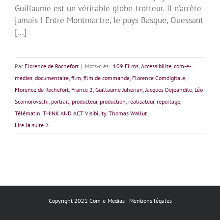
Guillaume est un véritable globe-trotteur. Il n’arrête
jamais ! Entre Montmartre, le pays Basque, Ouessant
[...]
Par
Florence de Rochefort
|
Mots-clés :
109 Films
,
Accessibilite
,
com-e-
medias
,
documentaire
,
film
,
film de commande
,
Florence Comdigitale
,
Florence de Rochefort
,
France 2
,
Guillaume Juherian
,
Jacques Dejeandile
,
Léo
Scomorovschi
,
portrait
,
producteur
,
production
,
realisateur
,
reportage
,
Télématin
,
THINK AND ACT Visibility
,
Thomas Wallut
Lire la suite
Copyright 2021 Com-e-Medias |
Mentions légales