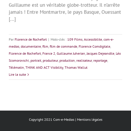
Guillaume est un véritable globe-trotteur. Il n’arrête
jamais ! Entre Montmartre, le pays Basque, Ouessant
[...]
Par
Florence de Rochefort
|
Mots-clés :
109 Films
,
Accessibilite
,
com-e-
medias
,
documentaire
,
film
,
film de commande
,
Florence Comdigitale
,
Florence de Rochefort
,
France 2
,
Guillaume Juherian
,
Jacques Dejeandile
,
Léo
Scomorovschi
,
portrait
,
producteur
,
production
,
realisateur
,
reportage
,
Télématin
,
THINK AND ACT Visibility
,
Thomas Wallut
Lire la suite
Copyright 2021 Com-e-Medias |
Mentions légales