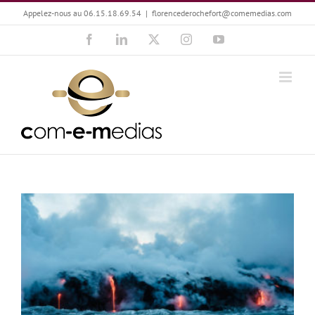
Passer
Appelez-nous au 06.15.18.69.54
|
florencederochefort@comemedias.com
au
Facebook
LinkedIn
X
Instagram
YouTube
contenu
L’image provoque l’Émotion !