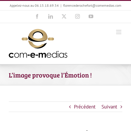
Passer
Appelez-nous au 06.15.18.69.54
|
florencederochefort@comemedias.com
au
Facebook
LinkedIn
X
Instagram
YouTube
contenu
L’image provoque l’Émotion !
Précédent
Suivant