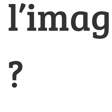
l’ima
?