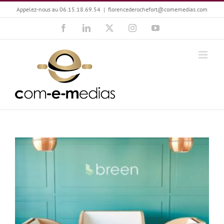
Passer
Appelez-nous au 06.15.18.69.54
|
florencederochefort@comemedias.com
au
Facebook
LinkedIn
X
Instagram
YouTube
contenu
Hugo Duval : Responsabilisons-nous !