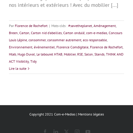
nos intérieurs et extérieurs ! Avec du mobilier [...]
Par
Florence de Rochefort
|
Mots-clés :
#savetheplanet
,
Aménagement
,
Breen
,
Carton
,
Carton nid d'abeilles
,
Carton ondulé
,
com-e-medias
,
Concours
Louis Lépine
,
consommer
,
consommer autrement
,
eco responsable
,
Environnement
,
événementiel
,
Florence Comdigitale
,
Florence de Rochefort
,
Htab
,
Hugo Duval
,
Le tabouret HTAB
,
Mobilier
,
RSE
,
Salon
,
Stands
,
THINK AND
ACT Visibility
,
Tidy
Lire la suite
Copyright 2021 Com-e-Medias |
Mentions légales
Facebook
LinkedIn
X
Instagram
YouTube