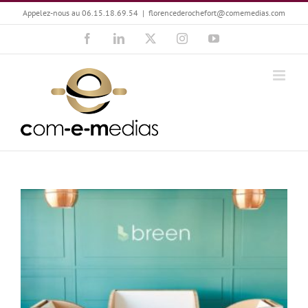
Passer
Appelez-nous au 06.15.18.69.54
|
florencederochefort@comemedias.com
au
Facebook
LinkedIn
X
Instagram
YouTube
contenu
Hugo Duval : Responsabilisons-nous !