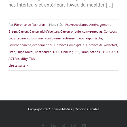
nos intérieurs et extérieurs ! Avec du mobilier [...]
Par
Florence de Rochefort
|
Mots-clés :
#savetheplanet
,
Aménagement
,
Breen
,
Carton
,
Carton nid d'abeilles
,
Carton ondulé
,
com-e-medias
,
Concours
Louis Lépine
,
consommer
,
consommer autrement
,
eco responsable
,
Environnement
,
événementiel
,
Florence Comdigitale
,
Florence de Rochefort
,
Htab
,
Hugo Duval
,
Le tabouret HTAB
,
Mobilier
,
RSE
,
Salon
,
Stands
,
THINK AND
ACT Visibility
,
Tidy
Lire la suite
Copyright 2021 Com-e-Medias |
Mentions légales
Facebook
LinkedIn
X
Instagram
YouTube