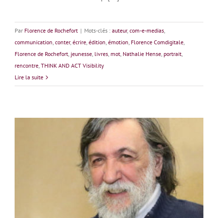
Par
Florence de Rochefort
|
Mots-clés :
auteur
,
com-e-medias
,
communication
,
conter
,
écrire
,
édition
,
émotion
,
Florence Comdigitale
,
Florence de Rochefort
,
jeunesse
,
livres
,
mot
,
Nathalie Hense
,
portrait
,
rencontre
,
THINK AND ACT Visibility
Lire la suite
Daniel Dugès : Voyages énigmatiques à Rennes-Le-
Château