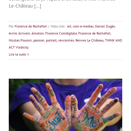
Le-Château [...]
Par
Florence de Rochefort
|
Mots-clés :
art
,
com-e-medias
,
Daniel Dugès
,
écrire
,
écrivain
,
émotion
,
Florence Comdigitale
,
Florence de Rochefort
,
Nicolas Poussin
,
passion
,
portrait
,
rencontres
,
Rennes Le Château
,
THINK AND
ACT Visibility
Lire la suite
Quels sont les nouveaux mots à utiliser ?