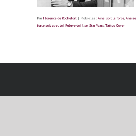
Par
Florence de Rochefort
|
Mots-clés :
Ainsi soit la force
,
Anaïse
force soit avec toi
,
Relève-toi !
,
se
,
Star Wars
,
Tattoo Cover