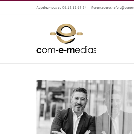
Passer
Appelez-nous au 06.15.18.69.54
|
florencederochefort@come
au
contenu
Ainsi soit la Force, Jean-Pierre Capel