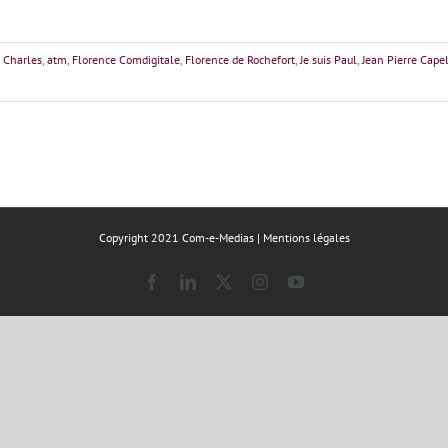
 Charles
,
atm
,
Florence Comdigitale
,
Florence de Rochefort
,
Je suis Paul
,
Jean Pierre Cape
Copyright 2021 Com-e-Medias |
Mentions légales
Facebook
LinkedIn
X
Instagram
YouTube