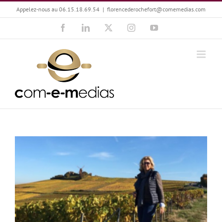
Passer
Appelez-nous au 06.15.18.69.54
|
florencederochefort@comemedias.com
au
Facebook
LinkedIn
X
Instagram
YouTube
contenu
Karine Bricout : La terre et le vin, passionnément