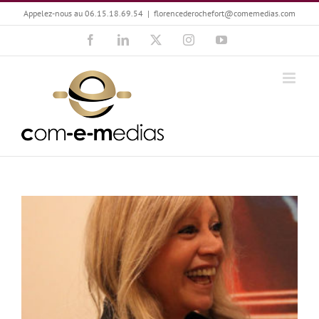
Passer
Appelez-nous au 06.15.18.69.54
|
florencederochefort@comemedias.com
au
Facebook
LinkedIn
X
Instagram
YouTube
contenu
Babette Auvray-Pagnozzi : Avanti !