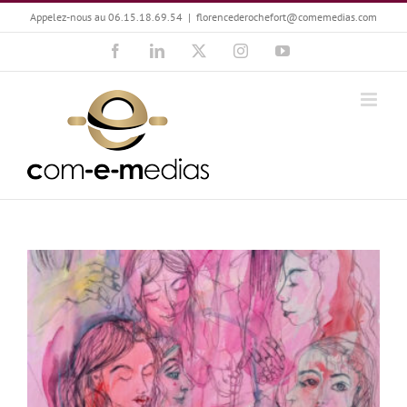
Passer
Appelez-nous au 06.15.18.69.54
|
florencederochefort@comemedias.com
au
Facebook
LinkedIn
X
Instagram
YouTube
contenu
Aline Eichner : la peinture sa raison de vivre