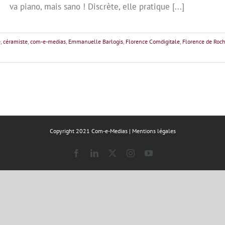
va piano, mais sano ! Discrète, elle pratique [...]
e
,
céramiste
,
com-e-medias
,
Emmanuelle Barlogis
,
Florence Comdigitale
,
Florence de Roch
Copyright 2021 Com-e-Medias |
Mentions légales
Facebook
LinkedIn
X
Instagram
YouTube