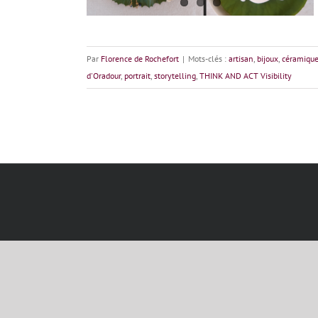
Par
Florence de Rochefort
|
Mots-clés :
artisan
,
bijoux
,
céramiqu
d'Oradour
,
portrait
,
storytelling
,
THINK AND ACT Visibility