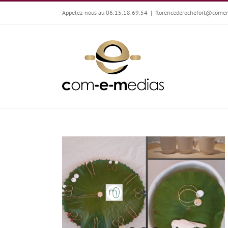
Passer
Appelez-nous au 06.15.18.69.54
|
florencederochefort@come
au
contenu
Emmanuelle Barlogis : Le temps de la création