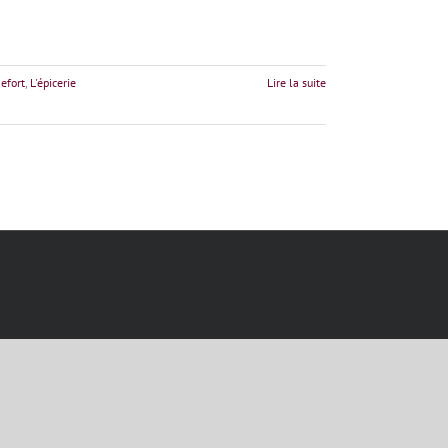
efort
,
L'épicerie
Lire la suite