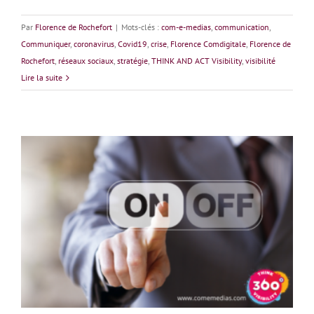
Par
Florence de Rochefort
|
Mots-clés :
com-e-medias
,
communication
,
Communiquer
,
coronavirus
,
Covid19
,
crise
,
Florence Comdigitale
,
Florence de
Rochefort
,
réseaux sociaux
,
stratégie
,
THINK AND ACT Visibility
,
visibilité
Lire la suite
Communiquer pendant la Covid19