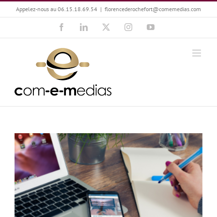
Passer
Appelez-nous au 06.15.18.69.54
|
florencederochefort@comemedias.com
au
Facebook
LinkedIn
X
Instagram
YouTube
contenu
Quelle stratégie adopter pendant la Covid ?