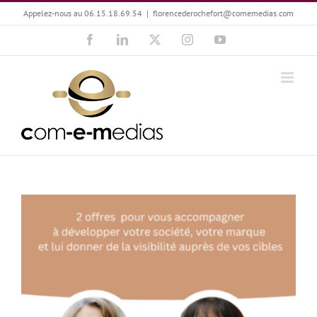
Passer
Appelez-nous au 06.15.18.69.54
|
florencederochefort@comemedias.com
au
Facebook
LinkedIn
X
Instagram
YouTube
contenu
Le marketing et la communication travaillent ensemble