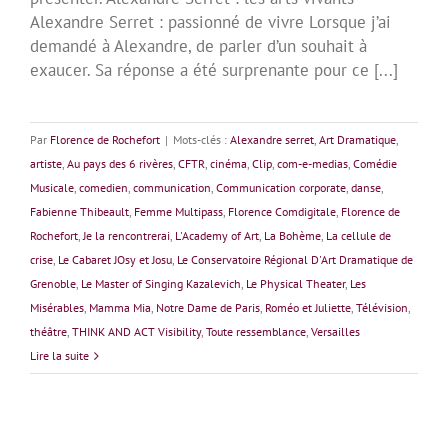
Alexandre Serret : passionné de vivre Lorsque j’ai
demandé à Alexandre, de parler d’un souhait à
exaucer. Sa réponse a été surprenante pour ce [...]
Par
Florence de Rochefort
|
Mots-clés :
Alexandre serret
,
Art Dramatique
,
artiste
,
Au pays des 6 rivères
,
CFTR
,
cinéma
,
Clip
,
com-e-medias
,
Comédie
Musicale
,
comedien
,
communication
,
Communication corporate
,
danse
,
Fabienne Thibeault
,
Femme Multipass
,
Florence Comdigitale
,
Florence de
Rochefort
,
Je la rencontrerai
,
L'Academy of Art
,
La Bohème
,
La cellule de
crise
,
Le Cabaret JOsy et Josu
,
Le Conservatoire Régional D'Art Dramatique de
Grenoble
,
Le Master of Singing Kazalevich
,
Le Physical Theater
,
Les
Misérables
,
Mamma Mia
,
Notre Dame de Paris
,
Roméo et Juliette
,
Télévision
,
théâtre
,
THINK AND ACT Visibility
,
Toute ressemblance
,
Versailles
Lire la suite