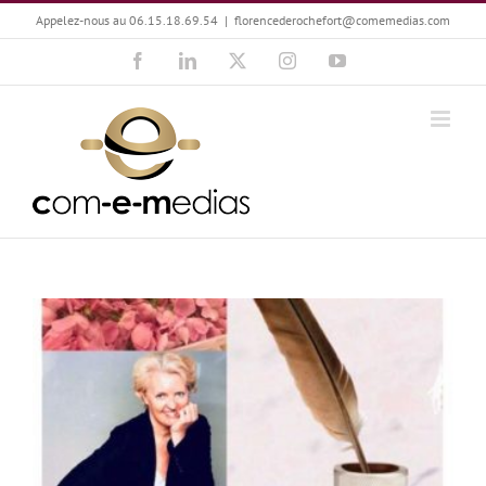
Passer
Appelez-nous au 06.15.18.69.54
|
florencederochefort@comemedias.com
au
Facebook
LinkedIn
X
Instagram
YouTube
contenu
Isabelle Sadoux : Le podcast « La Voix du parfum »