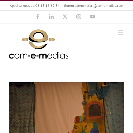
Passer
Appelez-nous au 06.15.18.69.54
|
florencederochefort@comemedias.com
au
Facebook
LinkedIn
X
Instagram
YouTube
contenu
Anne Marquot-Picasso : toucher au cœur !