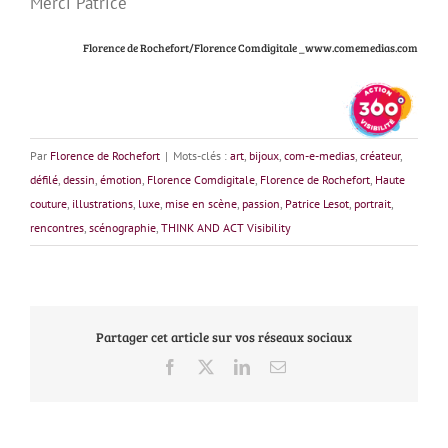
Merci Patrice
Florence de Rochefort/Florence Comdigitale _www.comemedias.com
Par
Florence de Rochefort
|
Mots-clés :
art
,
bijoux
,
com-e-medias
,
créateur
,
défilé
,
dessin
,
émotion
,
Florence Comdigitale
,
Florence de Rochefort
,
Haute
couture
,
illustrations
,
luxe
,
mise en scène
,
passion
,
Patrice Lesot
,
portrait
,
rencontres
,
scénographie
,
THINK AND ACT Visibility
Partager cet article sur vos réseaux sociaux
Facebook
X
LinkedIn
Email