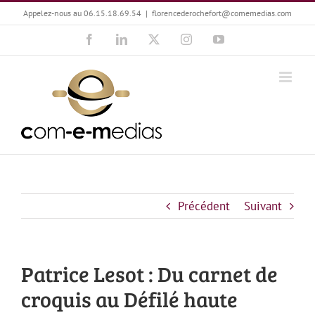
Passer
Appelez-nous au 06.15.18.69.54
|
florencederochefort@comemedias.com
au
Facebook
LinkedIn
X
Instagram
YouTube
contenu
Précédent
Suivant
Patrice Lesot : Du carnet de
croquis au Défilé haute