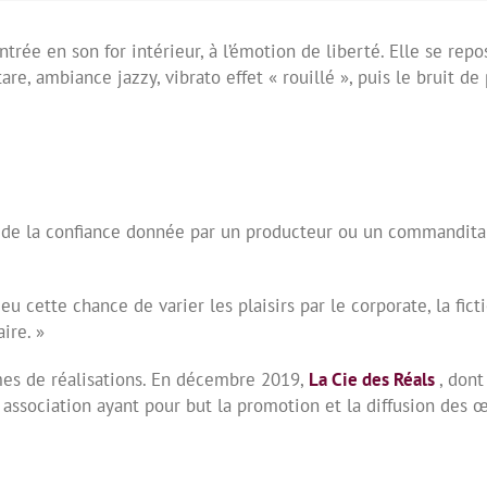
entrée en son for intérieur, à l’émotion de liberté. Elle se re
are, ambiance jazzy, vibrato effet « rouillé », puis le bruit de
e de la confiance donnée par un producteur ou un commanditai
 eu cette chance de varier les plaisirs par le corporate, la ficti
ire. »
mes de réalisations.
En décembre 2019,
La Cie des Réals
, dont
 association ayant pour but la promotion et la diffusion des œ