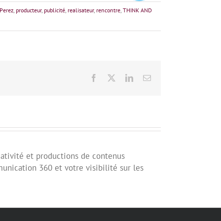
 Perez
,
producteur
,
publicité
,
realisateur
,
rencontre
,
THINK AND
Facebook
X
LinkedIn
Email
éativité et productions de contenus
nication 360 et votre visibilité sur les