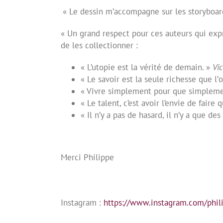
« Le dessin m
’
accompagne sur les storyboard
« Un grand respect pour ces auteurs qui expr
de les collectionner :
« L’utopie est la vérité de demain. »
Vi
« Le savoir est la seule richesse que l
’
o
« Vivre simplement pour que simplemen
« Le talent, c’est avoir l’envie de faire 
«
Il n
’
y a pas de hasard, il n
’
y a que des
Merci Philippe
Instagram :
https://www.instagram.com/phili