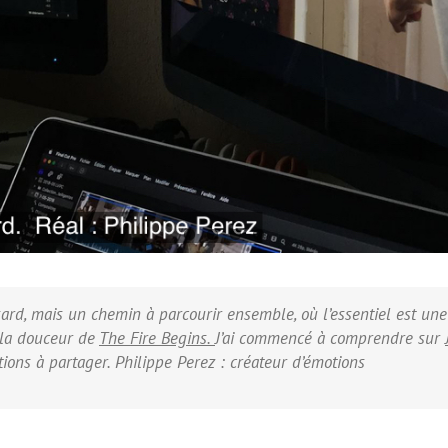
ard, mais un chemin à parcourir ensemble, où l’essentiel est une 
r la douceur de
The Fire Begins.
J’ai commencé à comprendre sur
tions à partager. Philippe Perez : créateur d’émotions