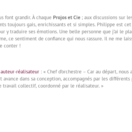
us font grandir. À chaque
Projos et Cie
; aux discussions sur l
s toujours gais, enrichissants et si simples. Philippe est cet
ur y traduire ses émotions. Une belle personne que j’ai le plai
âme, ce sentiment de confiance qui nous rassure. Il ne me lais
te conter !
 auteur-réalisateur
:
« Chef d’orchestre – Car au départ, nous
et avance dans sa conception, accompagnés par les différents p
e travail
collectif, coordonné par le réalisateur. »