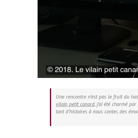
Une rencontre n’est pas le fruit du has
vilain petit canard
, j’ai été charmé pa
tant d’histoires à nous conter, des émo