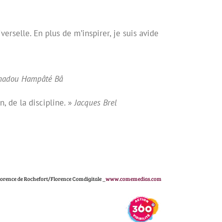
rselle. En plus de m’inspirer, je suis avide
madou Hamp
âté Bâ
on, de la discipline. »
Jacques Brel
lorence de Rochefort/Florence Comdigitale _
www.comemedias.com