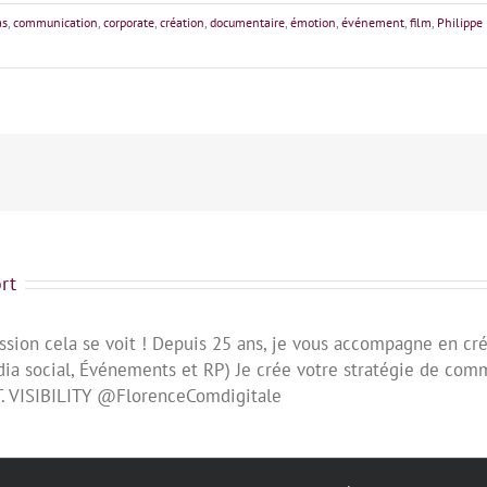
as
,
communication
,
corporate
,
création
,
documentaire
,
émotion
,
événement
,
film
,
Philippe
rt
assion cela se voit ! Depuis 25 ans, je vous accompagne en cr
a social, Événements et RP) Je crée votre stratégie de commu
T. VISIBILITY @FlorenceComdigitale