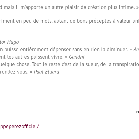
 mais il m’apporte un autre plaisir de création plus intime. »
iment en peu de mots, autant de bons préceptes à valeur unive
ctor Hugo
n puisse enti
è
rement dépenser sans en rien la diminuer. »
A
t les autres puissent vivre. »
Gandhi
quelque chose. Tout le reste c’est de la sueur, de la transpirati
 rendez-vous. »
Paul Éluard
F
ppeperezofficiel/