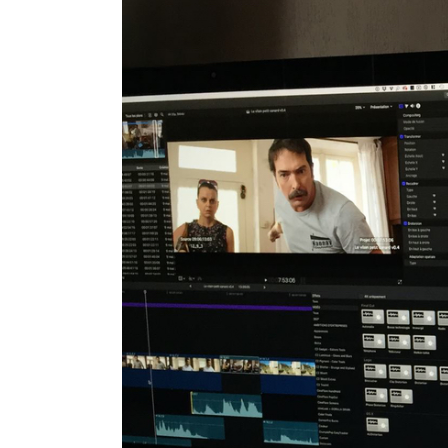
l'image
agrandie