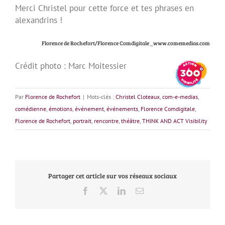
Merci Christel pour cette force et tes phrases en
alexandrins !
Florence de Rochefort/Florence Comdigitale _www.comemedias.com
Crédit photo : Marc Moitessier
Par
Florence de Rochefort
|
Mots-clés :
Christel Cloteaux
,
com-e-medias
,
comédienne
,
émotions
,
événement
,
événements
,
Florence Comdigitale
,
Florence de Rochefort
,
portrait
,
rencontre
,
théâtre
,
THINK AND ACT Visibility
Partager cet article sur vos réseaux sociaux
Facebook
X
LinkedIn
Email