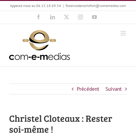
Passer
Appelez-nous au 06.15.18.69.54
|
florencederochefort@comemedias.com
au
Facebook
LinkedIn
X
Instagram
YouTube
contenu
Précédent
Suivant
Christel Cloteaux : Rester
soi-même !